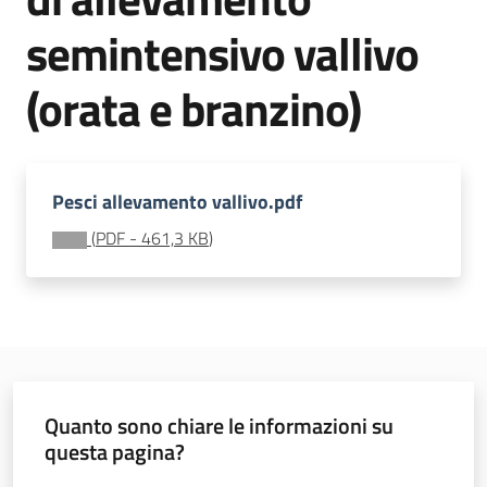
Igt
semintensivo vallivo
Altri
(orata e branzino)
regimi
di
qualità
Pesci allevamento vallivo.pdf
Food
(
PDF
-
461,3 KB
)
Valley
news
Le
strade
dei
vini
Quanto sono chiare le informazioni su
e
questa pagina?
dei