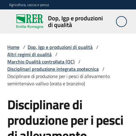
Vai al contenuto
Vai alla navigazione
Vai al footer
Agricoltura, caccia e pesca
Dop, Igp e produzioni
Dop, Igp e
di qualità
produzioni
di qualità
Home
/
Dop, Igp e produzioni di qualità
/
Altri regimi di qualità
/
Marchio Qualità controllata (QC)
/
Prodotti
Disciplinari produzione integrata zootecnica
/
Dop,
Disciplinare di produzione per i pesci di allevamento
Igp,
semintensivo vallivo (orata e branzino)
Stg
agroalimentari
Disciplinare di
Vini
produzione per i pesci
Docg,
Doc
e
di allevamento