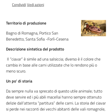
Igt
Condividi
Vedi azioni
Altri
regimi
Territorio di produzione
di
qualità
Bagno di Romagna, Portico San
Benedetto, Santa Sofia -Forlì-Cesena
Descrizione sintetica del prodotto
Food
Valley
Il “ciavar” è simile ad una salsiccia; diverso è il colore che
news
cambia in base alle carni utilizzate che lo rendono più o
meno scuro.
Le
Un po’ di storia
strade
dei
Da sempre nulla va sprecato di questo utile animale; tutto
vini
deve servire ed i più abili macellai hanno sempre ottenuto
e
delizie dall’attenta “partitura” delle carni. La storia del ciavar
dei
si perde nei racconti dei vecchi abitanti delle vali romagnole,