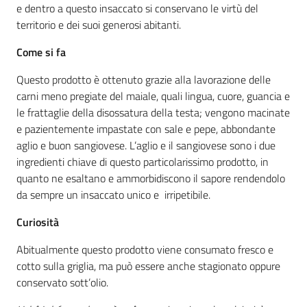
sapori
e dentro a questo insaccato si conservano le virtù del
territorio e dei suoi generosi abitanti.
Come si fa
Questo prodotto è ottenuto grazie alla lavorazione delle
Agricoltura
carni meno pregiate del maiale, quali lingua, cuore, guancia e
in
le frattaglie della disossatura della testa; vengono macinate
cifre
e pazientemente impastate con sale e pepe, abbondante
aglio e buon sangiovese. L’aglio e il sangiovese sono i due
ingredienti chiave di questo particolarissimo prodotto, in
quanto ne esaltano e ammorbidiscono il sapore rendendolo
da sempre un insaccato unico e irripetibile.
Agricoltura,
Curiosità
caccia e
pesca
Abitualmente questo prodotto viene consumato fresco e
cotto sulla griglia, ma può essere anche stagionato oppure
conservato sott’olio.
Argomenti