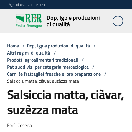
Vai al contenuto
Vai alla navigazione
Vai al footer
Agricoltura, caccia e pesca
Dop, Igp e produzioni
Dop, Igp e
di qualità
produzioni
di qualità
Home
/
Dop, Igp e produzioni di qualità
/
Altri regimi di qualità
/
Prodotti agroalimentari tradizionali
/
Prodotti
Pat suddivisi per categoria merceologica
/
Dop,
Carni (e frattaglie) fresche e loro preparazione
/
Igp,
Salsiccia matta, ciàvar, suzèzza mata
Stg
agroalimentari
Salsiccia matta, ciàvar,
suzèzza mata
Vini
Docg,
Doc
Forlì-Cesena
e