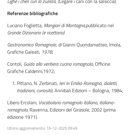
Lighê i chén cun la zuzèza, (
Legare i cani con la salsiccia)
Novità
Referenze bibliografiche
Servizi
Luciano Foglietta,
Mangiari di Montagna,
pubblicato nel
Grande Dizionario (e ricettario)
Leggi atti bandi
Gastronomico Romagnolo, di
Gianni Quondamatteo
,
Imola,
Grafiche Galeati
, 1978;
Contoli,
Guida alla veritiera cucina romagnola
, Officine
Piani programmi
Grafiche Calderini,1972;
progetti
Pittano, N. Zerbinati,
Ieri in Emilia-Romagna
,
dialetti,
tradizioni, curiosità,
Annibali Edizioni – Bologna, 1984;
Libero Ercolani,
Vocabolario romagnolo italiano, italiano-
romagnolo
, Ravenna, Edizioni del Girasole, 2002 (prima
edizione 1971).
Ultimo aggiornamento
:
19-12-2025 09:49