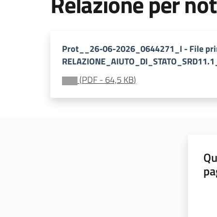
Relazione per not
Prot__26-06-2026_0644271_I - File pri
RELAZIONE_AIUTO_DI_STATO_SRD11.1_
(
PDF
-
64,5 KB
)
Qu
pa
Valut