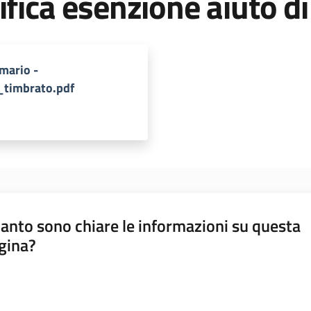
ifica esenzione aiuto d
mario -
timbrato.pdf
anto sono chiare le informazioni su questa
gina?
a da 1 a 5 stelle