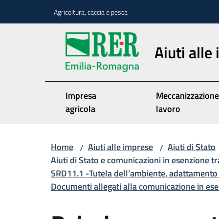
Vai al contenuto
Vai alla navigazione
Vai al footer
Agricoltura, caccia e pesca
Aiuti alle
Impresa
Meccanizzazione
agricola
lavoro
Home
Aiuti alle imprese
Aiuti di Stato
/
/
Aiuti di Stato e comunicazioni in esenzione t
SRD11.1 -Tutela dell’ambiente, adattamento
Documenti allegati alla comunicazione in es