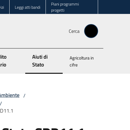
Piani programmi
izi
Leggi atti bandi
progetti
Cerca
ito
Aiuti di
Agricoltura in
Menu selezionato
rio
Stato
cifre
’Ambiente
/
/
SRD11.1