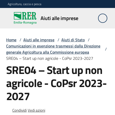
Vai al contenuto
Vai alla navigazione
Vai al footer
Agricoltura, caccia e pesca
Aiuti
Aiuti alle imprese
alle
imprese
Home
/
Aiuti alle imprese
/
Aiuti di Stato
/
Comunicazioni in esenzione trasmessi dalla Direzione
/
generale Agricoltura alla Commissione europea
Impresa
SRE04 – Start up non agricole - CoPsr 2023-2027
agricola
SRE04 – Start up non
agricole - CoPsr 2023-
Meccanizzazione
e
2027
lavoro
Condividi
Vedi azioni
Avversità