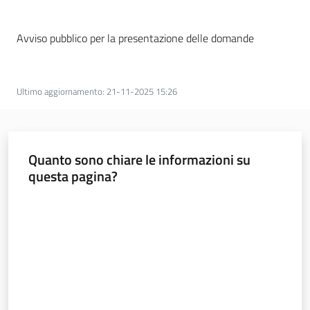
atmosferiche
e
Avviso pubblico per la presentazione delle domande
calamità
Ultimo aggiornamento
:
21-11-2025 15:26
Credito
agrario
Aiuti
Quanto sono chiare le informazioni su
di
questa pagina?
Stato
Menu selezionato
Valuta da 1 a 5 stelle
Agricoltura
in
cifre