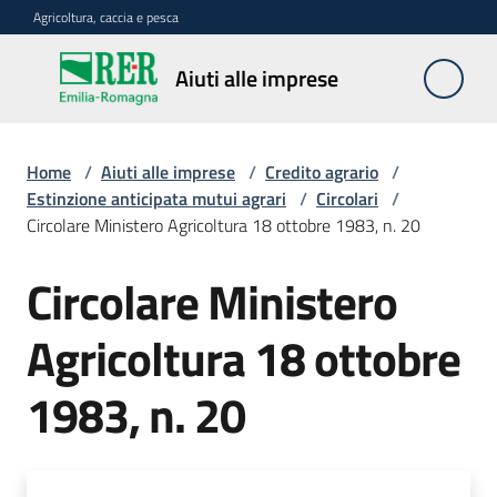
Vai al contenuto
Vai alla navigazione
Vai al footer
Agricoltura, caccia e pesca
Aiuti
Aiuti alle imprese
alle
imprese
Home
/
Aiuti alle imprese
/
Credito agrario
/
Estinzione anticipata mutui agrari
/
Circolari
/
Circolare Ministero Agricoltura 18 ottobre 1983, n. 20
Impresa
agricola
Circolare Ministero
Agricoltura 18 ottobre
Meccanizzazione
e
1983, n. 20
lavoro
Avversità