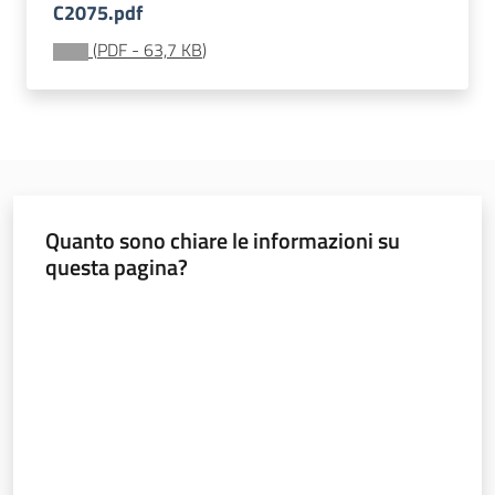
C2075.pdf
atmosferiche
e
(
PDF
-
63,7 KB
)
calamità
Credito
agrario
Menu selezionato
Quanto sono chiare le informazioni su
Aiuti
questa pagina?
di
Stato
Valuta da 1 a 5 stelle
Agricoltura
in
cifre