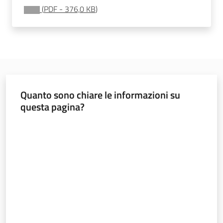
atmosferiche
(
PDF
-
376,0 KB
)
e
calamità
Credito
agrario
Quanto sono chiare le informazioni su
questa pagina?
Aiuti
di
Valuta da 1 a 5 stelle
Stato
Agricoltura
in
cifre