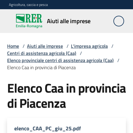
Vai al contenuto
Vai alla navigazione
Vai al footer
Agricoltura, caccia e pesca
Aiuti
Aiuti alle imprese
alle
imprese
Home
/
Aiuti alle imprese
/
L'impresa agricola
/
Centri di assistenza agricola (Caa)
/
Elenco provinciale centri di assistenza agricola (Caa)
/
Impresa
Elenco Caa in provincia di Piacenza
agricola
Elenco Caa in provincia
Meccanizzazione
di Piacenza
e
lavoro
elenco_CAA_PC_giu_25.pdf
Avversità