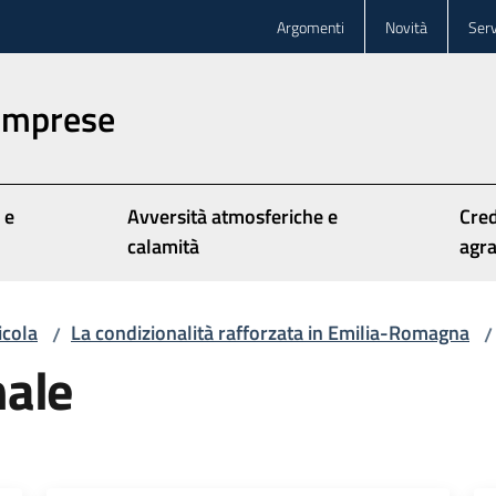
Argomenti
Novità
Serv
 imprese
 e
Avversità atmosferiche e
Cred
calamità
agra
icola
La condizionalità rafforzata in Emilia-Romagna
/
/
nale