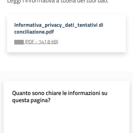
Leggi l'informativa a tutela dei tuoi dati.
atmosferiche
e
calamità
Informativa_privacy_dati_tentativi di
conciliazione.pdf
Credito
(
PDF
-
141,8 KB
)
agrario
Aiuti
di
Stato
Quanto sono chiare le informazioni su
questa pagina?
Valuta da 1 a 5 stelle
Agricoltura
in
cifre