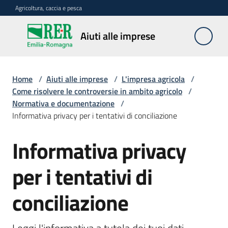
Vai al contenuto
Vai alla navigazione
Vai al footer
Agricoltura, caccia e pesca
Aiuti
Aiuti alle imprese
alle
imprese
Home
/
Aiuti alle imprese
/
L'impresa agricola
/
Come risolvere le controversie in ambito agricolo
/
Normativa e documentazione
/
Impresa
Informativa privacy per i tentativi di conciliazione
agricola
Informativa privacy
Meccanizzazione
per i tentativi di
e
lavoro
conciliazione
Avversità