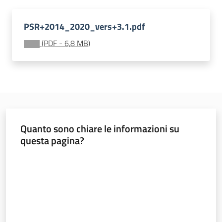
atmosferiche
e
PSR+2014_2020_vers+3.1.pdf
calamità
(
PDF
-
6,8 MB
)
Credito
agrario
Aiuti
di
Quanto sono chiare le informazioni su
Stato
questa pagina?
Menu selezionato
Valuta da 1 a 5 stelle
Agricoltura
in
cifre