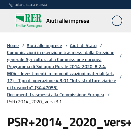
Vai al contenuto
Vai alla navigazione
Vai al footer
Agricoltura, caccia e pesca
Aiuti
Aiuti alle imprese
alle
imprese
Home
/
Aiuti alle imprese
/
Aiuti di Stato
/
Comunicazioni in esenzione trasmessi dalla Direzione
/
generale Agricoltura alla Commissione europea
Impresa
Programma di Sviluppo Rurale 2014-2020. 8.2.4.
agricola
M04 - Investimenti in immobilizzazioni materiali (art.
/
17) - Tipo di operazione 4.3.01 “Infrastrutture viarie e
di trasporto”. (SA.47055)
Meccanizzazione
Documenti trasmessi alla Commissione Europea
/
e
PSR+2014_2020_vers+3.1
lavoro
PSR+2014_2020_vers+
Avversità