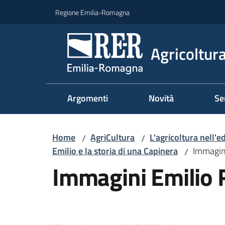
Vai al contenuto
Vai alla navigazione
Vai al footer
Regione Emilia-Romagna
Agricoltura
Argomenti
Novità
Se
Home
AgriCultura
L'agricoltura nell'e
/
/
Emilio e la storia di una Capinera
Immagini
/
Immagini Emilio F