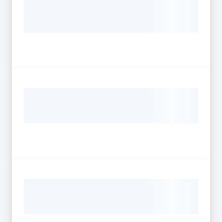
Seguici
su
Agricoltura,
caccia e
pesca
Argomenti