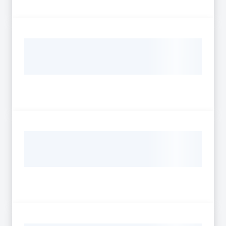
sostenibile
Vivaismo
e
sementi
Import-
Export
Newsletter