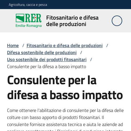
Vai al contenuto
Vai alla navigazione
Vai al footer
Agricoltura, caccia e pesca
Fitosanitario e difesa
Fitosanitario
delle produzioni
e difesa
delle
produzioni
Home
/
Fitosanitario e difesa delle produzioni
/
Difesa sostenibile delle produzioni
/
Uso sostenibile dei prodotti fitosanitari
/
Consulente per la difesa a basso impatto
Avversità
Consulente per la
delle
piante
difesa a basso impatto
Sorveglianza
Come ottenere l'abilitazione di consulente per la difesa delle
colture con basso apporto di prodotti fitosanitari. Il
consulente fornisce assistenza tecnica e aiuta le aziende ad
Difesa