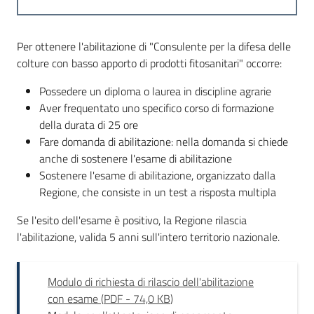
Novità
Per ottenere l'abilitazione di "Consulente per la difesa delle
Servizi
colture con basso apporto di prodotti fitosanitari" occorre:
Possedere un diploma o laurea in discipline agrarie
Leggi atti bandi
Aver frequentato uno specifico corso di formazione
della durata di 25 ore
Fare domanda di abilitazione: nella domanda si chiede
anche di sostenere l'esame di abilitazione
Piani programmi
Sostenere l'esame di abilitazione, organizzato dalla
progetti
Regione, che consiste in un test a risposta multipla
Se l'esito dell'esame è positivo, la Regione rilascia
l'abilitazione, valida 5 anni sull'intero territorio nazionale.
Modulo di richiesta di rilascio dell'abilitazione
con esame
(
PDF
-
74,0 KB
)