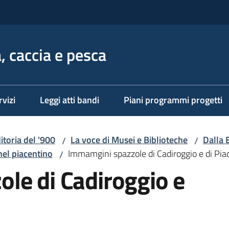
, caccia e pesca
rvizi
Leggi atti bandi
Piani programmi progetti
ditoria del '900
La voce di Musei e Biblioteche
Dalla 
/
/
nel piacentino
Immamgini spazzole di Cadiroggio e di Pi
/
le di Cadiroggio e