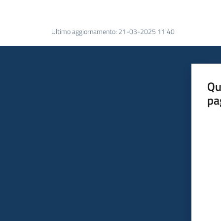
Ultimo aggiornamento
:
21-03-2025 11:40
Qu
pa
Valut