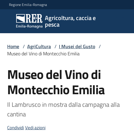
Vai al contenuto
Vai alla navigazione
Vai al footer
Regione Emilia-Romagna
Agricoltura, caccia e
Agricoltura,
pesca
caccia e
pesca
Home
/
AgriCultura
/
I Musei del Gusto
/
Museo del Vino di Montecchio Emilia
Argomenti
Museo del Vino di
Salta al contenuto
Montecchio Emilia
Novità
Il Lambrusco in mostra dalla campagna alla 
Servizi
cantina
Leggi
Condividi
Vedi azioni
atti