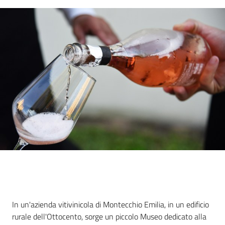
bandi
Piani
programmi
progetti
Agricoltura
in
cifre
Seguici
Descrizione
In un'azienda vitivinicola di Montecchio Emilia, in un edificio
su
rurale dell'Ottocento, sorge un piccolo Museo dedicato alla