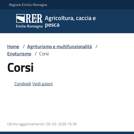
Vai al contenuto
Vai alla navigazione
Vai al footer
Regione Emilia-Romagna
Agricoltura, caccia e
Agricoltura,
pesca
caccia e
pesca
Home
/
Agriturismo e multifunzionalità
/
Enoturismo
/
Corsi
Argomenti
Corsi
Condividi
Vedi azioni
Novità
Servizi
Ultimo aggiornamento
:
05-02-2026 15:39
Leggi
atti