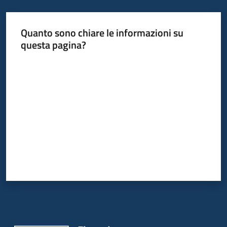
bandi
Quanto sono chiare le informazioni su
Piani
questa pagina?
programmi
progetti
Valuta da 1 a 5 stelle
Agricoltura
in
cifre
Seguici
su