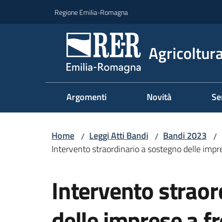
Vai al contenuto
Vai alla navigazione
Vai al footer
Regione Emilia-Romagna
Agricoltura
Argomenti
Novità
Se
Home
Leggi Atti Bandi
Bandi 2023
/
/
/
Intervento straordinario a sostegno delle impre
Salta al contenuto
Intervento straor
delle imprese a f