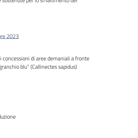
se sostenute per lo smaltimento dei
obre 2023
di concessioni di aree demaniali a fronte
“granchio blu” (Callinectes sapidus)
duzione