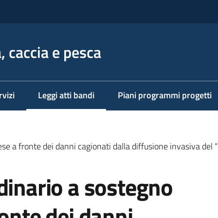
, caccia e pesca
rvizi
Leggi atti bandi
Piani programmi progetti
Menu selezionato
se a fronte dei danni cagionati dalla diffusione invasiva del “
dinario a sostegno
ronte dei danni