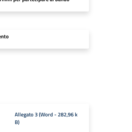
ento
Allegato 3
(
Word
-
282,96 k
B
)