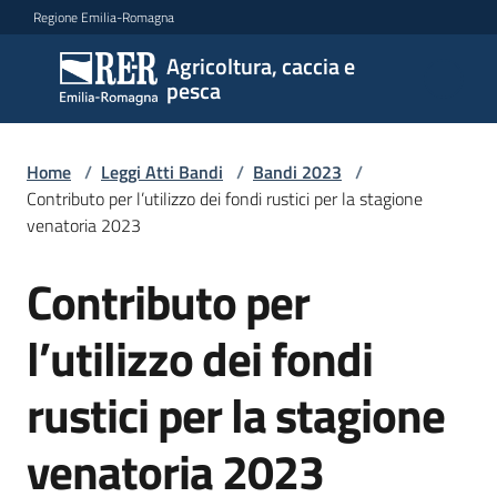
Vai al contenuto
Vai alla navigazione
Vai al footer
Regione Emilia-Romagna
Agricoltura, caccia e
Agricoltura,
pesca
caccia e
pesca
Home
/
Leggi Atti Bandi
/
Bandi 2023
/
Contributo per l’utilizzo dei fondi rustici per la stagione
venatoria 2023
Argomenti
Contributo per
Salta al contenuto
Novità
l’utilizzo dei fondi
rustici per la stagione
Servizi
venatoria 2023
Leggi
atti