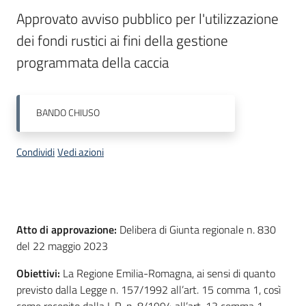
bandi
Approvato avviso pubblico per l'utilizzazione 
Menu selezionato
dei fondi rustici ai fini della gestione 
Piani
programmata della caccia
programmi
progetti
BANDO
CHIUSO
Condividi
Vedi azioni
Agricoltura
in
cifre
Descrizione
Atto di approvazione:
Delibera di Giunta regionale n. 830
del 22 maggio 2023
Seguici
Obiettivi:
La Regione Emilia-Romagna, ai sensi di quanto
su
previsto dalla Legge n. 157/1992 all’art. 15 comma 1, così
come recepito dalla L.R. n. 8/1994 all’art. 13 comma 1,