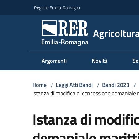
Vai al contenuto
Vai alla navigazione
Vai al footer
Regione Emilia-Romagna
Agricoltura
Argomenti
Novità
Se
Home
Leggi Atti Bandi
Bandi 2023
/
/
/
Istanza di modifica di concessione demaniale
Salta al contenuto
Istanza di modifi
demaniale maritt