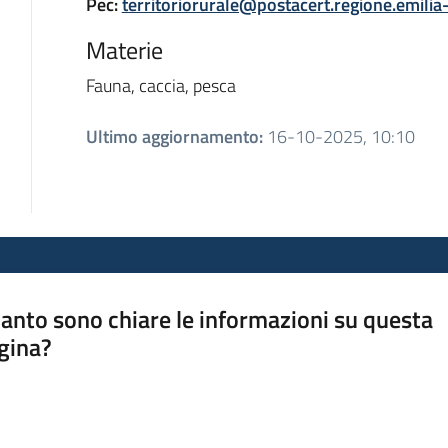
Pec:
territoriorurale@postacert.regione.emilia
Materie
Fauna, caccia, pesca
Ultimo aggiornamento
:
16-10-2025, 10:10
anto sono chiare le informazioni su questa
gina?
a da 1 a 5 stelle