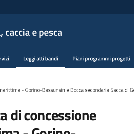
, caccia e pesca
rvizi
Leggi atti bandi
Piani programmi progetti
Menu selezionato
 marittima - Gorino-Bassunsin e Bocca secondaria Sacca di G
ca di concessione
ima - Gorino-