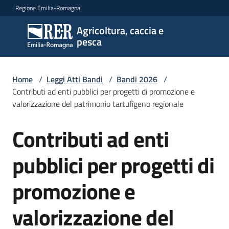
Vai al contenuto
Vai alla navigazione
Vai al footer
Regione Emilia-Romagna
Agricoltura, caccia e
Agricoltura,
pesca
caccia e
pesca
Home
/
Leggi Atti Bandi
/
Bandi 2026
/
Contributi ad enti pubblici per progetti di promozione e
valorizzazione del patrimonio tartufigeno regionale
Argomenti
Contributi ad enti
Salta al contenuto
Novità
pubblici per progetti di
promozione e
Servizi
valorizzazione del
Leggi
atti