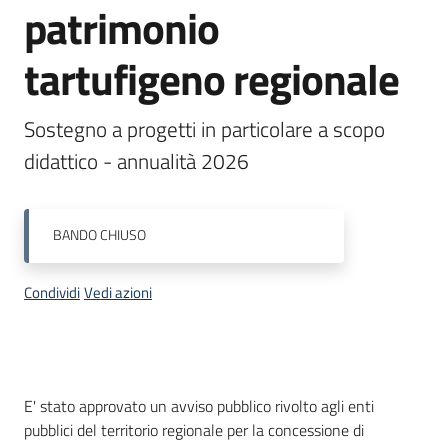
patrimonio
bandi
Menu selezionato
tartufigeno regionale
Piani
programmi
progetti
Sostegno a progetti in particolare a scopo 
didattico - annualità 2026 
BANDO
CHIUSO
Agricoltura
in
Condividi
Vedi azioni
cifre
Seguici
Descrizione
E' stato approvato un avviso pubblico rivolto agli enti
su
pubblici del territorio regionale per la concessione di