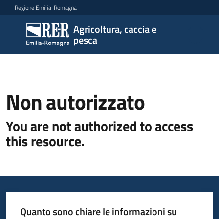
Vai al contenuto
Vai alla navigazione
Vai al footer
Regione Emilia-Romagna
Agricoltura, caccia e
Agricoltura,
pesca
caccia e
pesca
Non autorizzato
Argomenti
You are not authorized to access
this resource.
Novità
Servizi
Leggi
Quanto sono chiare le informazioni su
atti