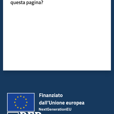
questa pagina?
bandi
Valuta da 1 a 5 stelle
Piani
programmi
progetti
Agricoltura
in
cifre
Seguici
su