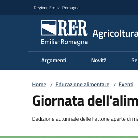
Vai al contenuto
Vai alla navigazione
Vai al footer
Regione Emilia-Romagna
Agricoltura
Argomenti
Novità
Se
Home
Educazione alimentare
Eventi
/
/
Giornata dell'alim
L'edizione autunnale delle Fattorie aperte di m