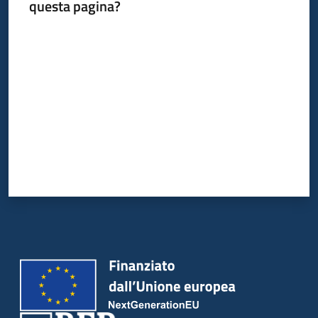
questa pagina?
bandi
Valuta da 1 a 5 stelle
Piani
programmi
progetti
Agricoltura
in
cifre
Seguici
su