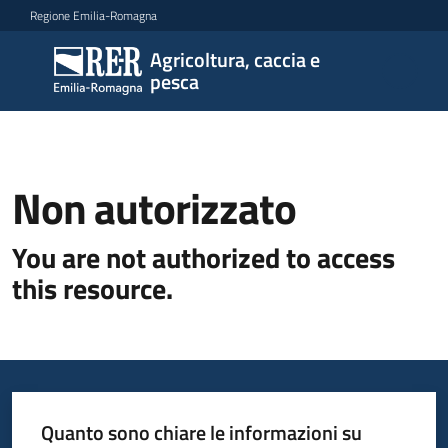
Vai al contenuto
Vai alla navigazione
Vai al footer
Regione Emilia-Romagna
Agricoltura, caccia e
Agricoltura,
pesca
caccia e
pesca
Non autorizzato
Argomenti
You are not authorized to access
this resource.
Novità
Servizi
Leggi
Quanto sono chiare le informazioni su
atti