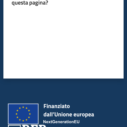
questa pagina?
bandi
Valuta da 1 a 5 stelle
Piani
programmi
progetti
Agricoltura
in
cifre
Seguici
su