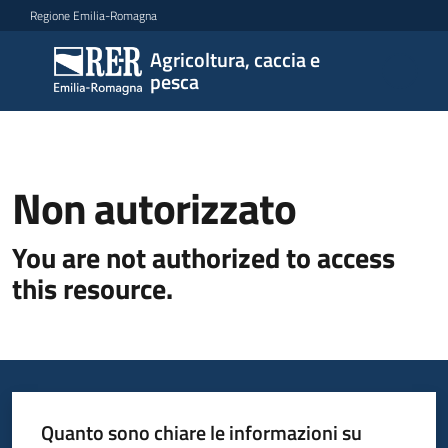
Vai al contenuto
Vai alla navigazione
Vai al footer
Regione Emilia-Romagna
Agricoltura, caccia e
Agricoltura,
pesca
caccia e
pesca
Non autorizzato
Argomenti
You are not authorized to access
this resource.
Novità
Servizi
Leggi
Quanto sono chiare le informazioni su
atti