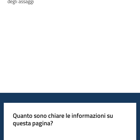
degli assaggi
bandi
Piani
programmi
progetti
Agricoltura
in
cifre
Quanto sono chiare le informazioni su
Seguici
questa pagina?
su
Valuta da 1 a 5 stelle