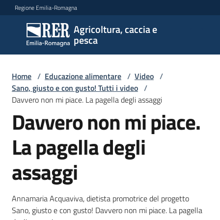
Vai al contenuto
Vai alla navigazione
Vai al footer
Regione Emilia-Romagna
Agricoltura, caccia e
Agricoltura,
pesca
caccia e
pesca
Home
/
Educazione alimentare
/
Video
/
Sano, giusto e con gusto! Tutti i video
/
Davvero non mi piace. La pagella degli assaggi
Argomenti
Davvero non mi piace.
La pagella degli
Novità
assaggi
Servizi
Annamaria Acquaviva, dietista promotrice del progetto
Leggi
Sano, giusto e con gusto! Davvero non mi piace. La pagella
atti