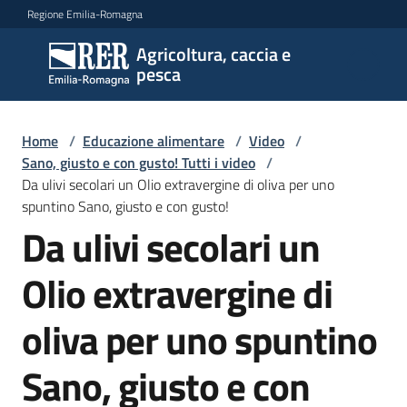
Vai al contenuto
Vai alla navigazione
Vai al footer
Regione Emilia-Romagna
Agricoltura, caccia e
Agricoltura,
pesca
caccia e
pesca
Home
/
Educazione alimentare
/
Video
/
Sano, giusto e con gusto! Tutti i video
/
Da ulivi secolari un Olio extravergine di oliva per uno
Argomenti
spuntino Sano, giusto e con gusto!
Da ulivi secolari un
Novità
Olio extravergine di
oliva per uno spuntino
Servizi
Sano, giusto e con
Leggi
atti