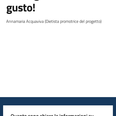
gusto!
bandi
Piani
Annamaria Acquaviva (Dietista promotrice del progetto)
programmi
progetti
Agricoltura
in
cifre
Seguici
su
Quanto sono chiare le informazioni su