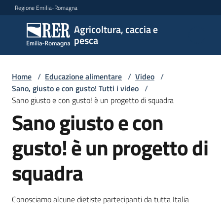
Vai al contenuto
Vai alla navigazione
Vai al footer
Regione Emilia-Romagna
Agricoltura, caccia e
Agricoltura,
pesca
caccia e
pesca
Home
/
Educazione alimentare
/
Video
/
Sano, giusto e con gusto! Tutti i video
/
Sano giusto e con gusto! è un progetto di squadra
Argomenti
Sano giusto e con
gusto! è un progetto di
Novità
squadra
Servizi
Conosciamo alcune dietiste partecipanti da tutta Italia
Leggi
atti