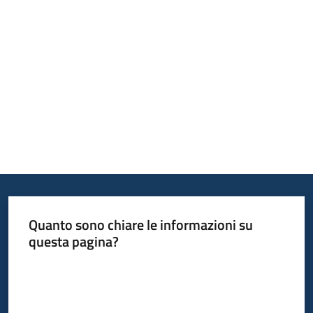
bandi
Piani
programmi
progetti
Agricoltura
in
cifre
Quanto sono chiare le informazioni su
questa pagina?
Valuta da 1 a 5 stelle
Seguici
su