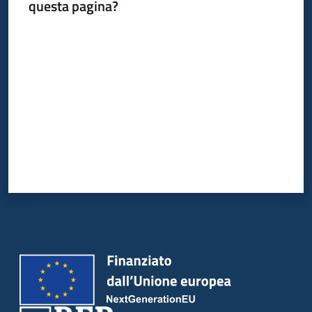
questa pagina?
bandi
Valuta da 1 a 5 stelle
Piani
programmi
progetti
Agricoltura
in
cifre
Seguici
su