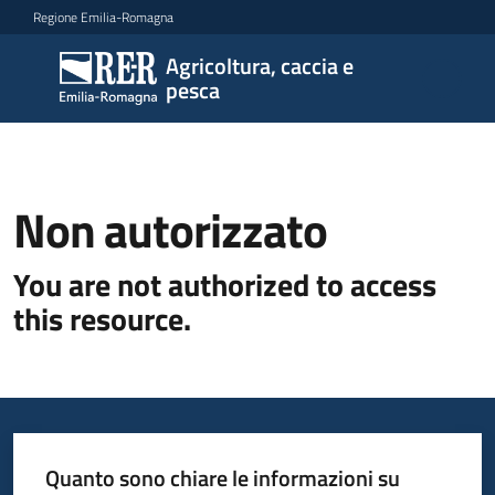
Vai al contenuto
Vai alla navigazione
Vai al footer
Regione Emilia-Romagna
Agricoltura, caccia e
Agricoltura,
pesca
caccia e
pesca
Non autorizzato
Argomenti
You are not authorized to access
this resource.
Novità
Servizi
Leggi
Quanto sono chiare le informazioni su
atti