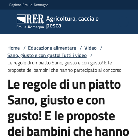
Vai al contenuto
Vai alla navigazione
Vai al footer
Regione Emilia-Romagna
Agricoltura, caccia e
Agricoltura,
pesca
caccia e
pesca
Home
/
Educazione alimentare
/
Video
/
Sano, giusto e con gusto! Tutti i video
/
Le regole di un piatto Sano, giusto e con gusto! E le
Argomenti
proposte dei bambini che hanno partecipato al concorso
Le regole di un piatto
Novità
Sano, giusto e con
gusto! E le proposte
Servizi
dei bambini che hanno
Leggi
atti