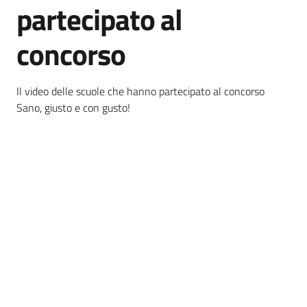
partecipato al
bandi
concorso
Piani
programmi
progetti
Il video delle scuole che hanno partecipato al concorso
Sano, giusto e con gusto!
Agricoltura
in
cifre
Seguici
su