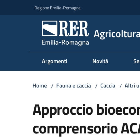
Vai al contenuto
Vai alla navigazione
Vai al footer
Regione Emilia-Romagna
Agricoltura
Argomenti
Novità
Se
Home
Fauna e caccia
Caccia
Altri 
/
/
/
Approccio bioecon
comprensorio ACA