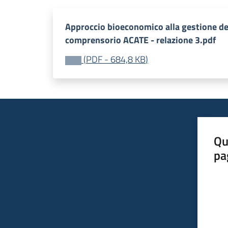
Approccio bioeconomico alla gestione de
comprensorio ACATE - relazione 3.pdf
(
PDF
-
684,8 KB
)
Qu
pa
Valut