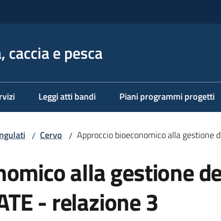
, caccia e pesca
rvizi
Leggi atti bandi
Piani programmi progetti
ungulati
Cervo
Approccio bioeconomico alla gestione d
/
/
omico alla gestione de
TE - relazione 3