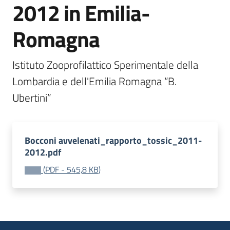
2012 in Emilia-
bandi
Romagna
Piani
programmi
progetti
Istituto Zooprofilattico Sperimentale della 
Lombardia e dell'Emilia Romagna “B. 
Ubertini”
Agricoltura
in
Bocconi avvelenati_rapporto_tossic_2011-
cifre
2012.pdf
(
PDF
-
545,8 KB
)
Seguici
su