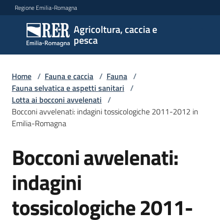
Vai al contenuto
Vai alla navigazione
Vai al footer
Regione Emilia-Romagna
Agricoltura, caccia e
Agricoltura,
pesca
caccia e
pesca
Home
/
Fauna e caccia
/
Fauna
/
Fauna selvatica e aspetti sanitari
/
Lotta ai bocconi avvelenati
/
Argomenti
Bocconi avvelenati: indagini tossicologiche 2011-2012 in
Emilia-Romagna
Novità
Bocconi avvelenati:
indagini
Servizi
tossicologiche 2011-
Leggi
atti