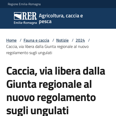
Vai al contenuto
Vai alla navigazione
Vai al footer
Regione Emilia-Romagna
Agricoltura, caccia e
Agricoltura,
pesca
caccia e
pesca
Home
/
Fauna e caccia
/
Notizie
/
2024
/
Caccia, via libera dalla Giunta regionale al nuovo
regolamento sugli ungulati
Argomenti
Caccia, via libera dalla
Salta al contenuto
Novità
Giunta regionale al
nuovo regolamento
Servizi
sugli ungulati
Leggi
atti