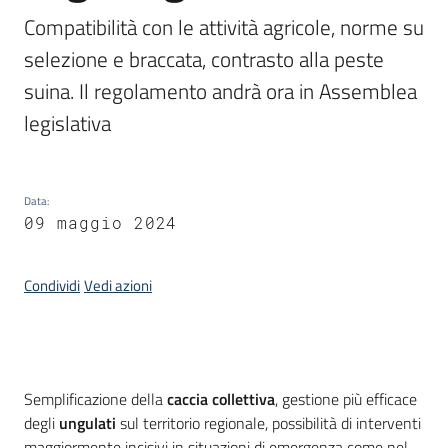
bandi
Compatibilità con le attività agricole, norme su 
selezione e braccata, contrasto alla peste 
Piani
suina. Il regolamento andrà ora in Assemblea 
programmi
legislativa
progetti
Data
:
09 maggio 2024
Agricoltura
in
Condividi
Vedi azioni
cifre
Seguici
Introduzione
Semplificazione della
caccia collettiva
, gestione più efficace
su
degli
ungulati
sul territorio regionale, possibilità di interventi
maggiormente incisivi in situazioni di emergenza come nel