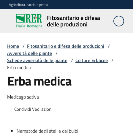
Vai al contenuto
Vai alla navigazione
Vai al footer
Agricoltura, caccia e pesca
Fitosanitario e difesa
Fitosanitario
delle produzioni
e difesa
delle
produzioni
Home
/
Fitosanitario e difesa delle produzioni
/
Avversità delle piante
/
Schede avversità delle piante
/
Colture Erbacee
/
Erba medica
Avversità
Erba medica
delle
piante
Medicago sativa
Sorveglianza
Condividi
Vedi azioni
Difesa
Nematode degli steli e dei bulbi