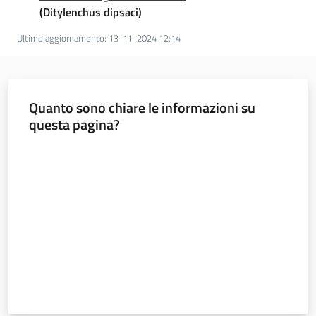
sostenibile
(Ditylenchus dipsaci)
Ultimo aggiornamento
:
13-11-2024 12:14
Vivaismo
e
sementi
Quanto sono chiare le informazioni su
questa pagina?
Valuta da 1 a 5 stelle
Import-
Export
Newsletter