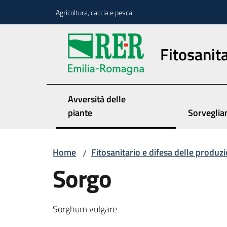
Vai al contenuto
Vai alla navigazione
Vai al footer
Agricoltura, caccia e pesca
Fitosanita
Avversità delle
piante
Sorveglia
Home
Fitosanitario e difesa delle produzi
/
Sorgo
Sorghum vulgare