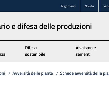
Argomenti
Novità
Serv
rio e difesa delle produzioni
Difesa
Vivaismo e
nza
sostenibile
sementi
oni
Avversità delle piante
Schede avversità delle pia
/
/