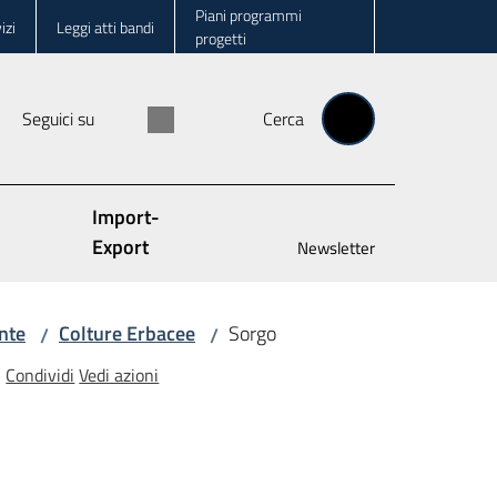
Piani programmi
izi
Leggi atti bandi
progetti
Seguici su
Cerca
Import-
Export
Newsletter
nte
Colture Erbacee
Sorgo
/
/
Condividi
Vedi azioni