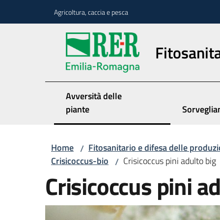
Vai al contenuto
Vai alla navigazione
Vai al footer
Agricoltura, caccia e pesca
Fitosanita
Avversità delle
piante
Sorveglia
Home
Fitosanitario e difesa delle produzi
/
Crisicoccus-bio
Crisicoccus pini adulto big
/
Crisicoccus pini ad