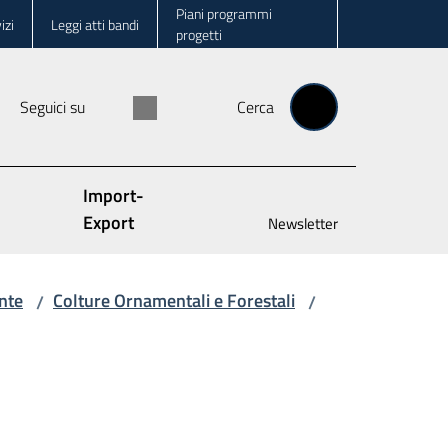
Piani programmi
izi
Leggi atti bandi
progetti
Seguici su
Cerca
Import-
Export
Newsletter
nte
Colture Ornamentali e Forestali
/
/