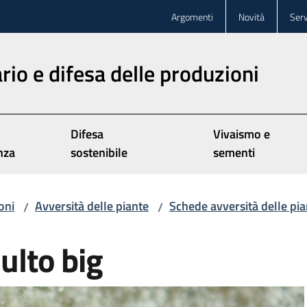
Argomenti
Novità
Serv
rio e difesa delle produzioni
Difesa
Vivaismo e
nza
sostenibile
sementi
oni
Avversità delle piante
Schede avversità delle pia
/
/
ulto big