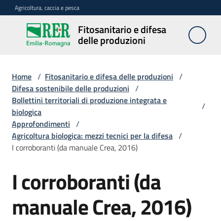
Vai al contenuto
Vai alla navigazione
Vai al footer
Agricoltura, caccia e pesca
Fitosanitario e difesa
Fitosanitario
delle produzioni
e difesa
delle
produzioni
Home
/
Fitosanitario e difesa delle produzioni
/
Difesa sostenibile delle produzioni
/
Bollettini territoriali di produzione integrata e
/
biologica
Avversità
Approfondimenti
/
delle
Agricoltura biologica: mezzi tecnici per la difesa
/
piante
I corroboranti (da manuale Crea, 2016)
I corroboranti (da
Sorveglianza
manuale Crea, 2016)
Difesa