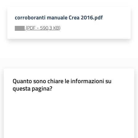
sostenibile
corroboranti manuale Crea 2016.pdf
(
PDF
-
590,3 KB
)
Vivaismo
e
sementi
Import-
Export
Quanto sono chiare le informazioni su
questa pagina?
Valuta da 1 a 5 stelle
Newsletter