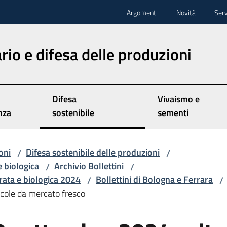
Argomenti
Novità
Serv
rio e difesa delle produzioni
Difesa
Vivaismo e
nza
sostenibile
sementi
oni
Difesa sostenibile delle produzioni
/
/
e biologica
Archivio Bollettini
/
/
grata e biologica 2024
Bollettini di Bologna e Ferrara
/
/
icole da mercato fresco