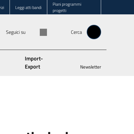
Piani programmi
izi
Leggi atti bandi
progetti
Seguici su
Cerca
Import-
Export
Newsletter