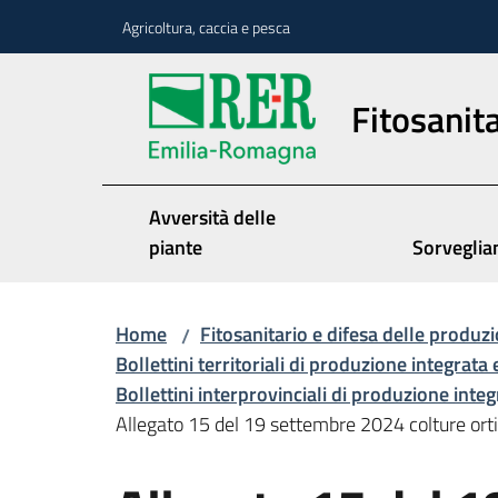
Vai al contenuto
Vai alla navigazione
Vai al footer
Agricoltura, caccia e pesca
Fitosanita
Avversità delle
piante
Sorveglia
Home
Fitosanitario e difesa delle produzi
/
Bollettini territoriali di produzione integrata 
Bollettini interprovinciali di produzione inte
Allegato 15 del 19 settembre 2024 colture ort