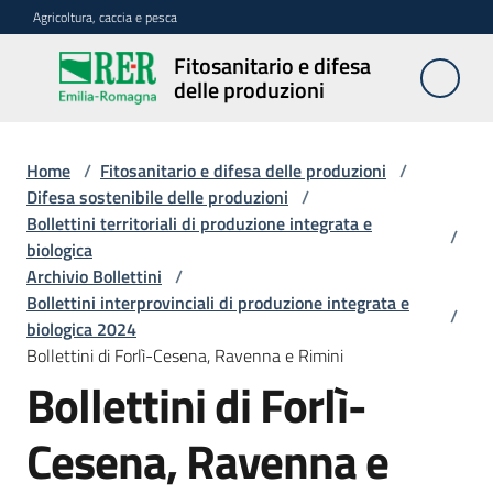
Vai al contenuto
Vai alla navigazione
Vai al footer
Agricoltura, caccia e pesca
Fitosanitario e difesa
Fitosanitario
delle produzioni
e difesa
delle
produzioni
Home
/
Fitosanitario e difesa delle produzioni
/
Difesa sostenibile delle produzioni
/
Bollettini territoriali di produzione integrata e
/
biologica
Avversità
Archivio Bollettini
/
delle
Bollettini interprovinciali di produzione integrata e
piante
/
biologica 2024
Bollettini di Forlì-Cesena, Ravenna e Rimini
Bollettini di Forlì-
Sorveglianza
Cesena, Ravenna e
Difesa