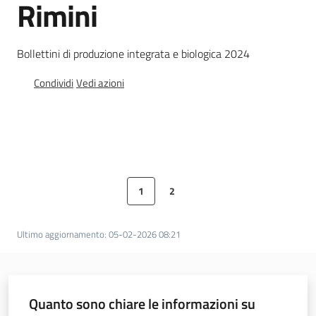
Rimini
sostenibile
Bollettini di produzione integrata e biologica 2024
Vivaismo
Condividi
Vedi azioni
e
sementi
Import-
Export
1
2
Pagina precedente
Pagina
Pagina
Pagina successiva
Ultimo aggiornamento
:
05-02-2026 08:21
Newsletter
Quanto sono chiare le informazioni su