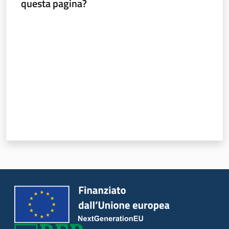
questa pagina?
Seguici
Valuta da 1 a 5 stelle
su
Agricoltura,
caccia e
pesca
Argomenti