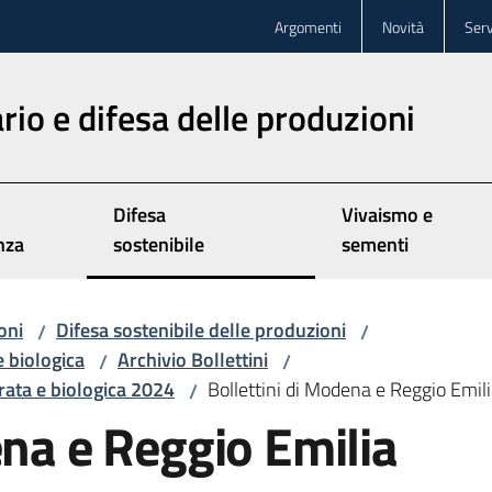
Argomenti
Novità
Serv
rio e difesa delle produzioni
Difesa
Vivaismo e
nza
sostenibile
sementi
oni
Difesa sostenibile delle produzioni
/
/
e biologica
Archivio Bollettini
/
/
grata e biologica 2024
Bollettini di Modena e Reggio Emil
/
ena e Reggio Emilia