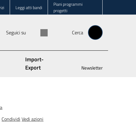
Piani programmi
izi
Leggi atti bandi
progetti
Seguici su
Cerca
Import-
Export
Newsletter
ia
Condividi
Vedi azioni