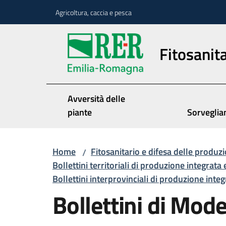
Vai al contenuto
Vai alla navigazione
Vai al footer
Agricoltura, caccia e pesca
Fitosanita
Avversità delle
piante
Sorveglia
Home
Fitosanitario e difesa delle produzi
/
Bollettini territoriali di produzione integrata 
Bollettini interprovinciali di produzione inte
Bollettini di Mod