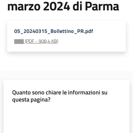
marzo 2024 di Parma
sostenibile
Vivaismo
05_20240315_Bollettino_PR.pdf
e
(
PDF
-
908,4 KB
)
sementi
Import-
Export
Quanto sono chiare le informazioni su
questa pagina?
Valuta da 1 a 5 stelle
Newsletter