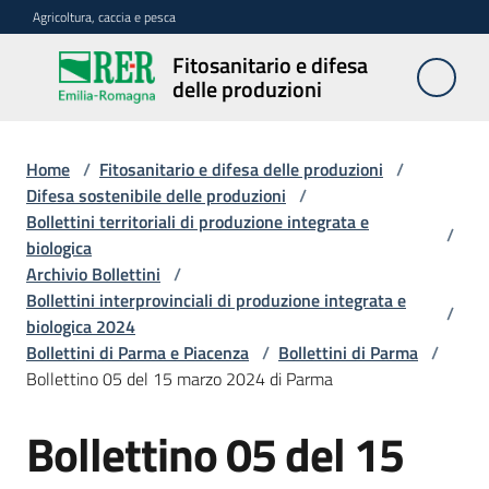
Vai al contenuto
Vai alla navigazione
Vai al footer
Agricoltura, caccia e pesca
Fitosanitario e difesa
Fitosanitario
delle produzioni
e difesa
delle
produzioni
Home
/
Fitosanitario e difesa delle produzioni
/
Difesa sostenibile delle produzioni
/
Bollettini territoriali di produzione integrata e
/
biologica
Avversità
Archivio Bollettini
/
delle
Bollettini interprovinciali di produzione integrata e
piante
/
biologica 2024
Bollettini di Parma e Piacenza
/
Bollettini di Parma
/
Bollettino 05 del 15 marzo 2024 di Parma
Sorveglianza
Bollettino 05 del 15
Difesa