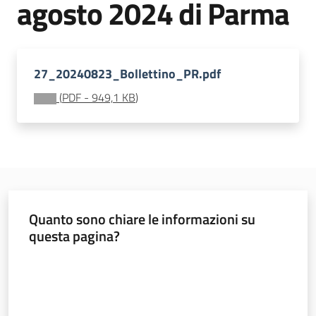
agosto 2024 di Parma
sostenibile
Vivaismo
27_20240823_Bollettino_PR.pdf
e
(
PDF
-
949,1 KB
)
sementi
Import-
Export
Quanto sono chiare le informazioni su
questa pagina?
Valuta da 1 a 5 stelle
Newsletter