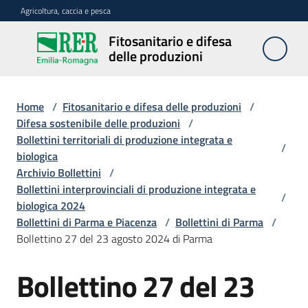
Vai al contenuto
Vai alla navigazione
Vai al footer
Agricoltura, caccia e pesca
Fitosanitario e difesa
Fitosanitario
delle produzioni
e difesa
delle
produzioni
Home
/
Fitosanitario e difesa delle produzioni
/
Difesa sostenibile delle produzioni
/
Bollettini territoriali di produzione integrata e
/
biologica
Avversità
Archivio Bollettini
/
delle
Bollettini interprovinciali di produzione integrata e
piante
/
biologica 2024
Bollettini di Parma e Piacenza
/
Bollettini di Parma
/
Bollettino 27 del 23 agosto 2024 di Parma
Sorveglianza
Bollettino 27 del 23
Difesa