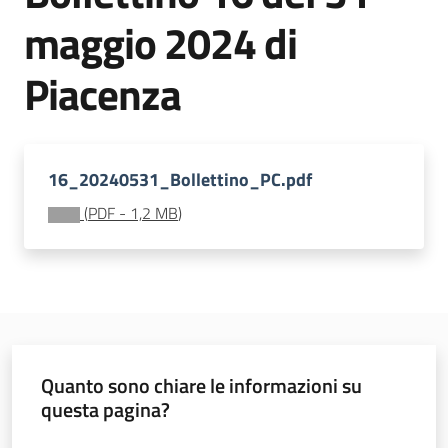
sostenibile
maggio 2024 di
Piacenza
Vivaismo
e
sementi
16_20240531_Bollettino_PC.pdf
(
PDF
-
1,2 MB
)
Import-
Export
Quanto sono chiare le informazioni su
Newsletter
questa pagina?
Valuta da 1 a 5 stelle