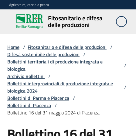
Vai al contenuto
Vai alla navigazione
Vai al footer
Agricoltura, caccia e pesca
Fitosanitario e difesa
Fitosanitario
delle produzioni
e difesa
delle
produzioni
Home
/
Fitosanitario e difesa delle produzioni
/
Difesa sostenibile delle produzioni
/
Bollettini territoriali di produzione integrata e
/
biologica
Avversità
Archivio Bollettini
/
delle
Bollettini interprovinciali di produzione integrata e
piante
/
biologica 2024
Bollettini di Parma e Piacenza
/
Bollettini di Piacenza
/
Sorveglianza
Bollettino 16 del 31 maggio 2024 di Piacenza
Bollettino 16 del 31
Difesa