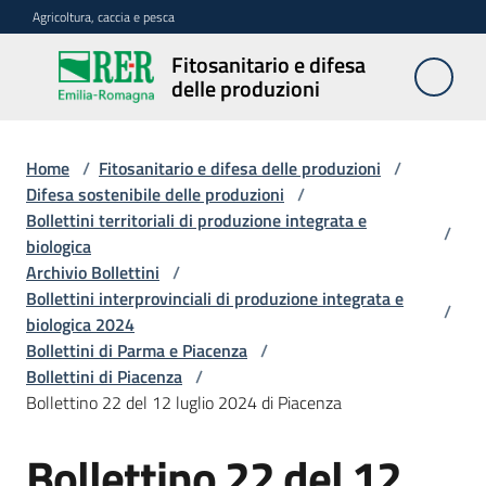
Vai al contenuto
Vai alla navigazione
Vai al footer
Agricoltura, caccia e pesca
Fitosanitario e difesa
Fitosanitario
delle produzioni
e difesa
delle
produzioni
Home
/
Fitosanitario e difesa delle produzioni
/
Difesa sostenibile delle produzioni
/
Bollettini territoriali di produzione integrata e
/
biologica
Avversità
Archivio Bollettini
/
delle
Bollettini interprovinciali di produzione integrata e
piante
/
biologica 2024
Bollettini di Parma e Piacenza
/
Bollettini di Piacenza
/
Sorveglianza
Bollettino 22 del 12 luglio 2024 di Piacenza
Bollettino 22 del 12
Difesa