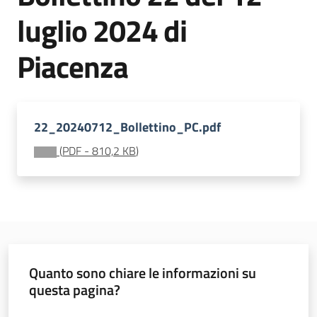
sostenibile
luglio 2024 di
Piacenza
Vivaismo
e
sementi
22_20240712_Bollettino_PC.pdf
(
PDF
-
810,2 KB
)
Import-
Export
Quanto sono chiare le informazioni su
Newsletter
questa pagina?
Valuta da 1 a 5 stelle