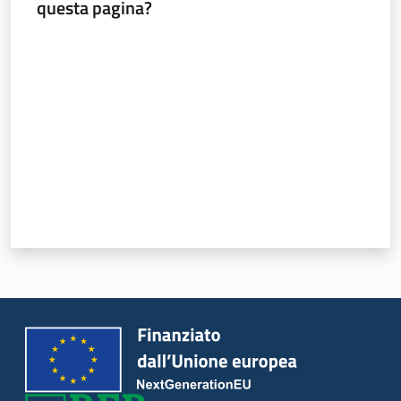
questa pagina?
Seguici
Valuta da 1 a 5 stelle
su
Agricoltura,
caccia e
pesca
Argomenti