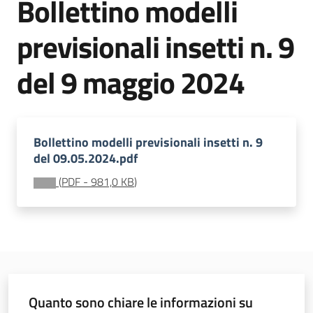
Bollettino modelli
sostenibile
previsionali insetti n. 9
Vivaismo
del 9 maggio 2024
e
sementi
Bollettino modelli previsionali insetti n. 9
Import-
del 09.05.2024.pdf
Export
(
PDF
-
981,0 KB
)
Newsletter
Quanto sono chiare le informazioni su