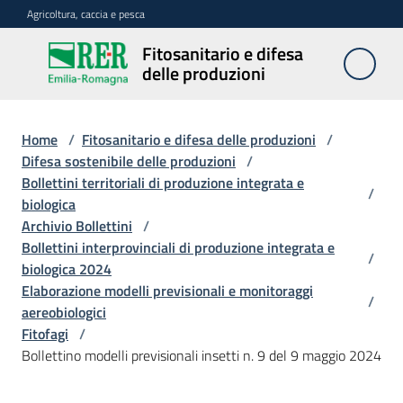
Vai al contenuto
Vai alla navigazione
Vai al footer
Agricoltura, caccia e pesca
Fitosanitario e difesa
Fitosanitario
delle produzioni
e difesa
delle
produzioni
Home
/
Fitosanitario e difesa delle produzioni
/
Difesa sostenibile delle produzioni
/
Bollettini territoriali di produzione integrata e
/
biologica
Avversità
Archivio Bollettini
/
delle
Bollettini interprovinciali di produzione integrata e
piante
/
biologica 2024
Elaborazione modelli previsionali e monitoraggi
/
aereobiologici
Sorveglianza
Fitofagi
/
Bollettino modelli previsionali insetti n. 9 del 9 maggio 2024
Difesa