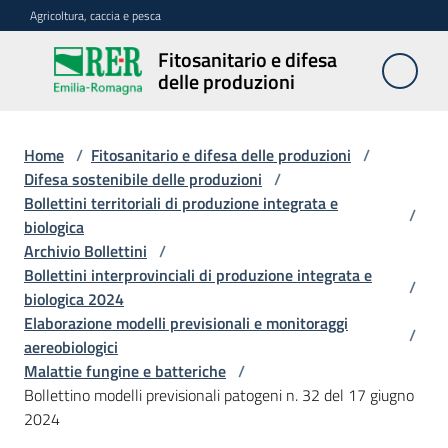
Vai al contenuto
Vai alla navigazione
Vai al footer
Agricoltura, caccia e pesca
Fitosanitario e difesa
Fitosanitario
delle produzioni
e difesa
delle
produzioni
Home
/
Fitosanitario e difesa delle produzioni
/
Difesa sostenibile delle produzioni
/
Bollettini territoriali di produzione integrata e
/
biologica
Avversità
Archivio Bollettini
/
delle
Bollettini interprovinciali di produzione integrata e
piante
/
biologica 2024
Elaborazione modelli previsionali e monitoraggi
/
aereobiologici
Sorveglianza
Malattie fungine e batteriche
/
Bollettino modelli previsionali patogeni n. 32 del 17 giugno
2024
Difesa