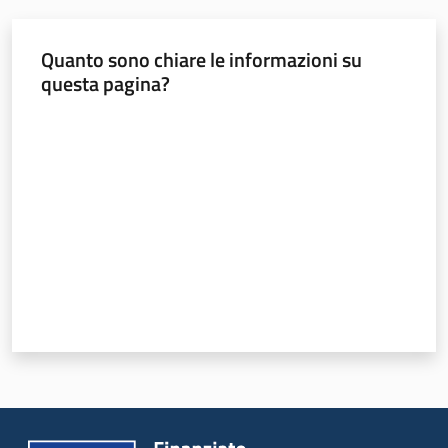
Seguici
Quanto sono chiare le informazioni su
su
questa pagina?
Valuta da 1 a 5 stelle
Agricoltura,
caccia e
pesca
Argomenti