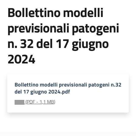
sostenibile
Bollettino modelli
previsionali patogeni
Vivaismo
e
n. 32 del 17 giugno
sementi
2024
Import-
Export
Bollettino modelli previsionali patogeni n.32
del 17 giugno 2024.pdf
(
PDF
-
1,1 MB
)
Newsletter