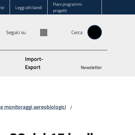
Piani programmi
izi
Leggi atti bandi
progetti
Seguici su
Cerca
Import-
Export
Newsletter
 e monitoraggi aereobiologici
/