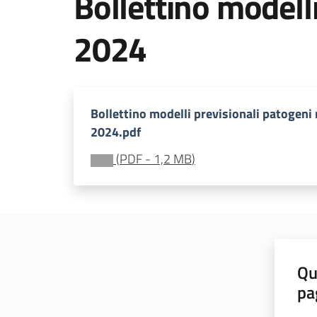
Bollettino modelli
2024
Bollettino modelli previsionali patogeni 
2024.pdf
(
PDF
-
1,2 MB
)
Qu
pa