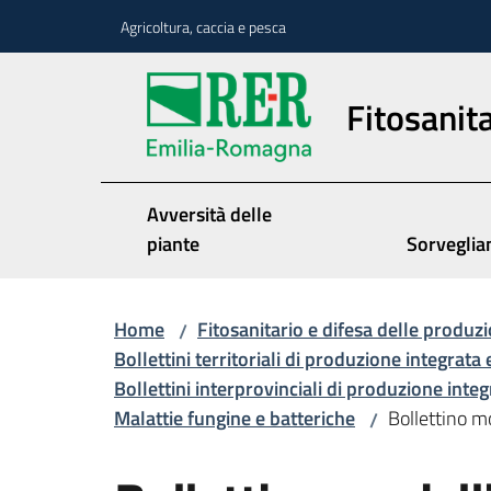
Vai al contenuto
Vai alla navigazione
Vai al footer
Agricoltura, caccia e pesca
Fitosanita
Avversità delle
piante
Sorveglia
Home
Fitosanitario e difesa delle produzi
/
Bollettini territoriali di produzione integrata 
Bollettini interprovinciali di produzione inte
Malattie fungine e batteriche
Bollettino mo
/