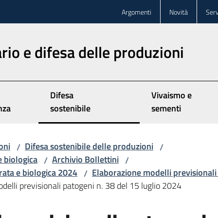
Argomenti
Novità
Serv
rio e difesa delle produzioni
Difesa
Vivaismo e
nza
sostenibile
sementi
oni
Difesa sostenibile delle produzioni
/
/
e biologica
Archivio Bollettini
/
/
grata e biologica 2024
Elaborazione modelli previsionali
/
delli previsionali patogeni n. 38 del 15 luglio 2024