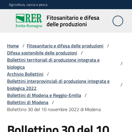
Vai al contenuto
Vai alla navigazione
Vai al footer
Agricoltura, caccia e pesca
Fitosanitario e difesa
Fitosanitario
delle produzioni
e difesa
delle
produzioni
Home
/
Fitosanitario e difesa delle produzioni
/
Difesa sostenibile delle produzioni
/
Bollettini territoriali di produzione integrata e
/
biologica
Avversità
Archivio Bollettini
/
delle
Bollettini interprovinciali di produzione integrata e
piante
/
biologica 2022
Bollettini di Modena e Reggio-Emilia
/
Bollettini di Modena
/
Sorveglianza
Bollettino 30 del 10 novembre 2022 di Modena
Bollettino 30 del 10
Difesa