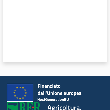
Valuta da 1 a 5 stelle
Seguici
su
Agricoltura,
caccia e
pesca
Agricoltura,
Argomenti