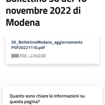
sostenibile
novembre 2022 di
Modena
Vivaismo
e
sementi
30_BollettinoModena_aggiornamento
PSP20221110.pdf
Import-
(
PDF
-
276,8 KB
)
Export
Newsletter
Quanto sono chiare le informazioni su
questa pagina?