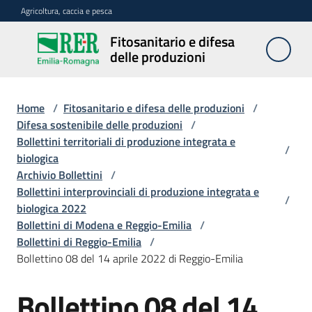
Vai al contenuto
Vai alla navigazione
Vai al footer
Agricoltura, caccia e pesca
Fitosanitario e difesa
Fitosanitario
delle produzioni
e difesa
delle
produzioni
Home
/
Fitosanitario e difesa delle produzioni
/
Difesa sostenibile delle produzioni
/
Bollettini territoriali di produzione integrata e
/
biologica
Avversità
Archivio Bollettini
/
delle
Bollettini interprovinciali di produzione integrata e
piante
/
biologica 2022
Bollettini di Modena e Reggio-Emilia
/
Bollettini di Reggio-Emilia
/
Sorveglianza
Bollettino 08 del 14 aprile 2022 di Reggio-Emilia
Bollettino 08 del 14
Difesa