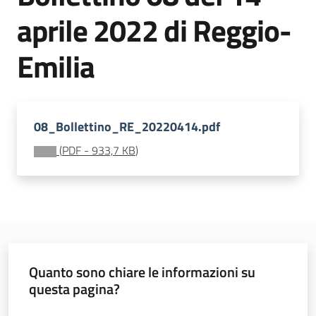
sostenibile
aprile 2022 di Reggio-
Emilia
Vivaismo
e
sementi
08_Bollettino_RE_20220414.pdf
(
PDF
-
933,7 KB
)
Import-
Export
Quanto sono chiare le informazioni su
Newsletter
questa pagina?
Valuta da 1 a 5 stelle