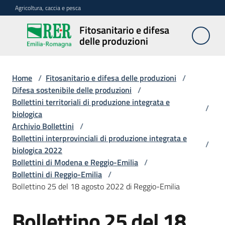
Vai al contenuto
Vai alla navigazione
Vai al footer
Agricoltura, caccia e pesca
Fitosanitario e difesa
Fitosanitario
delle produzioni
e difesa
delle
produzioni
Home
/
Fitosanitario e difesa delle produzioni
/
Difesa sostenibile delle produzioni
/
Bollettini territoriali di produzione integrata e
/
biologica
Avversità
Archivio Bollettini
/
delle
Bollettini interprovinciali di produzione integrata e
piante
/
biologica 2022
Bollettini di Modena e Reggio-Emilia
/
Bollettini di Reggio-Emilia
/
Sorveglianza
Bollettino 25 del 18 agosto 2022 di Reggio-Emilia
Bollettino 25 del 18
Difesa