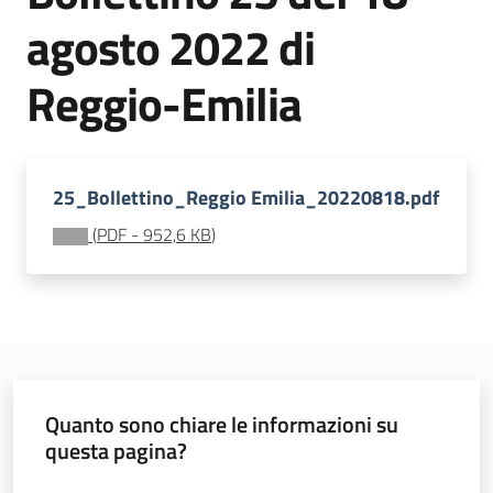
sostenibile
agosto 2022 di
Reggio-Emilia
Vivaismo
e
sementi
25_Bollettino_Reggio Emilia_20220818.pdf
(
PDF
-
952,6 KB
)
Import-
Export
Quanto sono chiare le informazioni su
Newsletter
questa pagina?
Valuta da 1 a 5 stelle