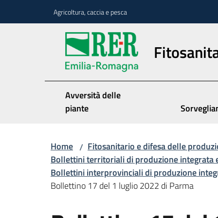
Vai al contenuto
Vai alla navigazione
Vai al footer
Agricoltura, caccia e pesca
Fitosanita
Avversità delle
piante
Sorveglia
Home
Fitosanitario e difesa delle produzi
/
Bollettini territoriali di produzione integrata 
Bollettini interprovinciali di produzione inte
Bollettino 17 del 1 luglio 2022 di Parma