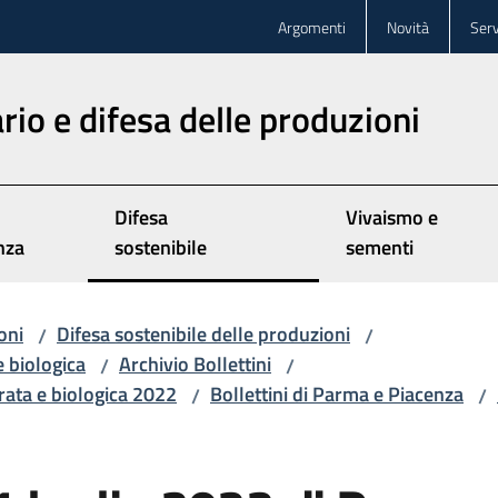
Argomenti
Novità
Serv
rio e difesa delle produzioni
Difesa
Vivaismo e
nza
sostenibile
sementi
oni
Difesa sostenibile delle produzioni
/
/
e biologica
Archivio Bollettini
/
/
grata e biologica 2022
Bollettini di Parma e Piacenza
/
/