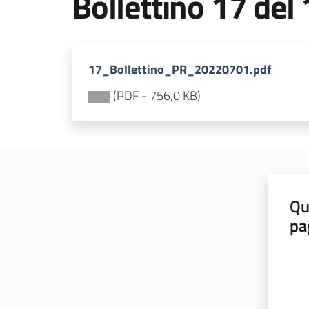
Bollettino 17 del
17_Bollettino_PR_20220701.pdf
(
PDF
-
756,0 KB
)
Qu
pa
Valut