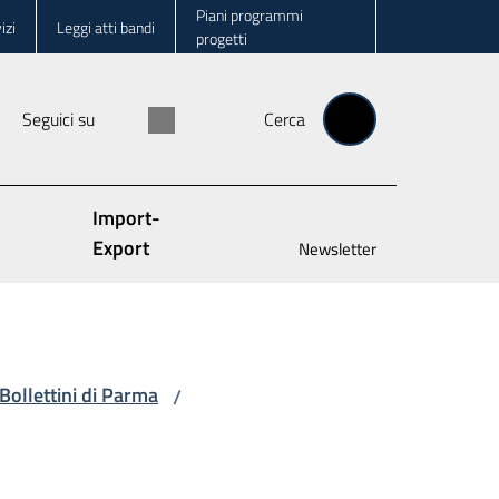
Piani programmi
izi
Leggi atti bandi
progetti
Seguici su
Cerca
Import-
Export
Newsletter
Bollettini di Parma
/