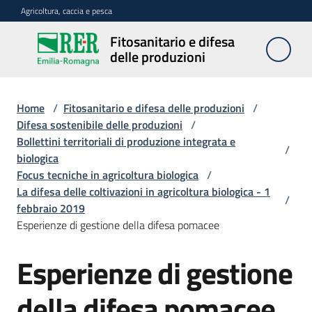
Vai al contenuto
Vai alla navigazione
Vai al footer
Agricoltura, caccia e pesca
Fitosanitario e difesa
Fitosanitario
delle produzioni
e difesa
delle
produzioni
Home
/
Fitosanitario e difesa delle produzioni
/
Difesa sostenibile delle produzioni
/
Bollettini territoriali di produzione integrata e
/
biologica
Avversità
Focus tecniche in agricoltura biologica
/
delle
La difesa delle coltivazioni in agricoltura biologica - 1
piante
/
febbraio 2019
Esperienze di gestione della difesa pomacee
Sorveglianza
Esperienze di gestione
della difesa pomacee
Difesa