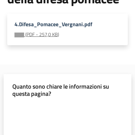
sostenibile
4.Difesa_Pomacee_Vergnani.pdf
Vivaismo
(
PDF
-
257,0 KB
)
e
sementi
Import-
Export
Quanto sono chiare le informazioni su
questa pagina?
Valuta da 1 a 5 stelle
Newsletter